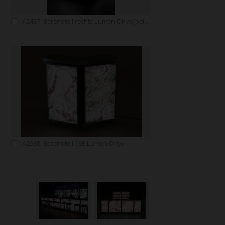
A2457: Barendteil rechts Lumen Onyx (beleuchtbar)
A2938: Barendteil 135 Lumen Onyx