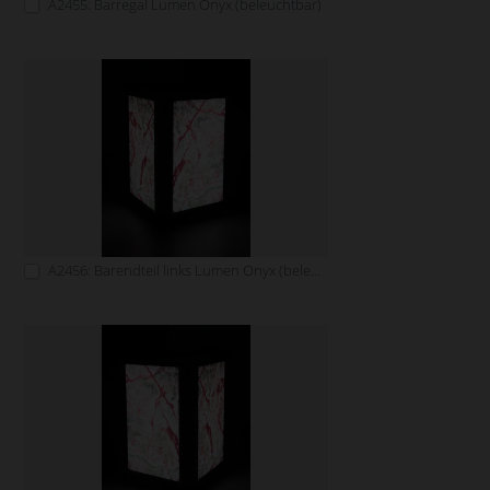
A2455: Barregal Lumen Onyx (beleuchtbar)
A2456: Barendteil links Lumen Onyx (beleuchtbar)