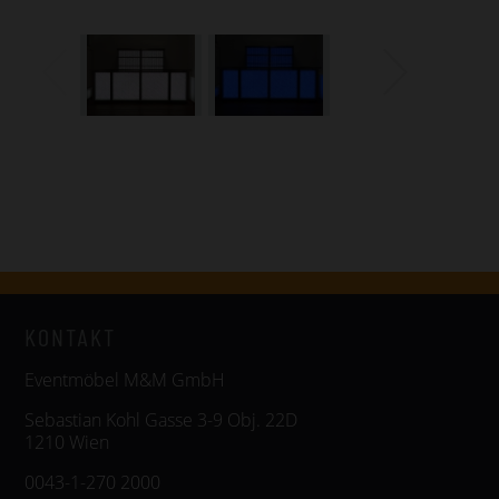
KONTAKT
Eventmöbel M&M GmbH
Sebastian Kohl Gasse 3-9 Obj. 22D
1210 Wien
0043-1-270 2000