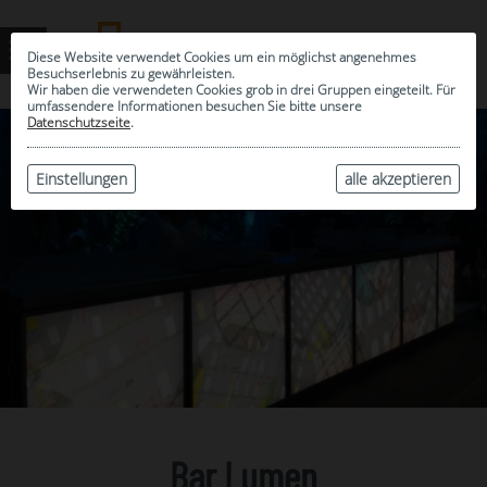
Diese Website verwendet Cookies um ein möglichst angenehmes
Besuchserlebnis zu gewährleisten.
Wir haben die verwendeten Cookies grob in drei Gruppen eingeteilt. Für
umfassendere Informationen besuchen Sie bitte unsere
Datenschutzseite
.
Einstellungen
alle akzeptieren
Bar Lumen