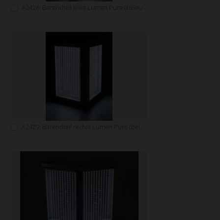
A2428: Barendteil links Lumen Pure (beleuchtbar)
A2429: Barendteil rechts Lumen Pure (beleuchtbar)