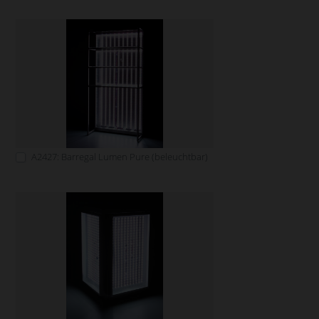
A2427: Barregal Lumen Pure (beleuchtbar)