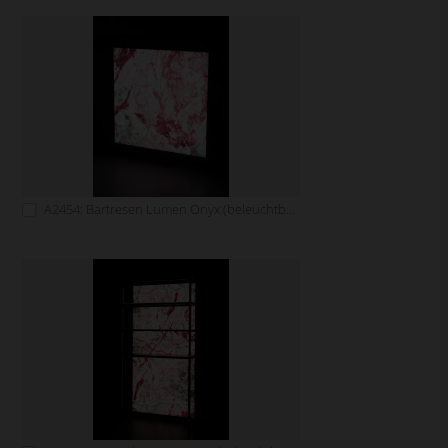
A2454: Bartresen Lumen Onyx (beleuchtbar)