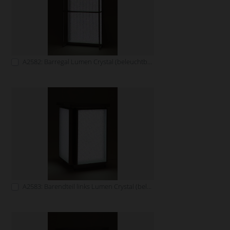
A2582: Barregal Lumen Crystal (beleuchtbar)
A2583: Barendteil links Lumen Crystal (beleuchtbar)