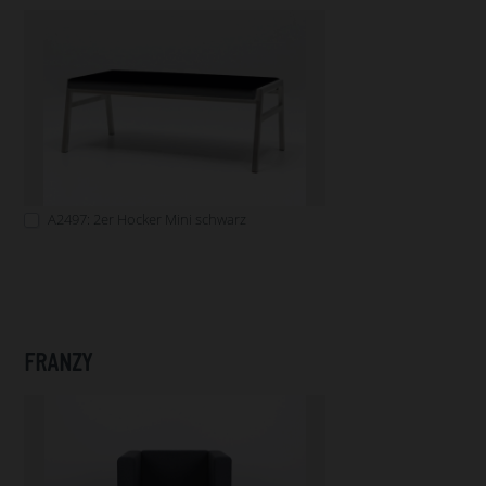
A2497: 2er Hocker Mini schwarz
FRANZY