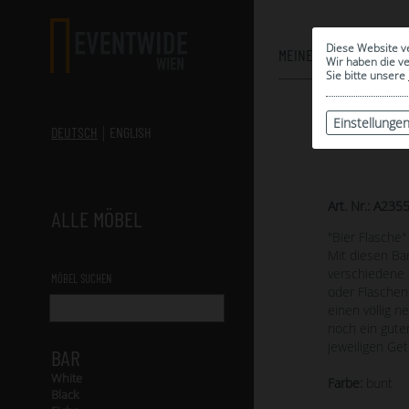
Diese Website v
MEINE AUSWAHL
Wir haben die v
Sie bitte unsere
Einstellunge
DEUTSCH
ENGLISH
Art. Nr.: A235
ALLE MÖBEL
"Bier Flasche"
Mit diesen Bar
verschiedene 
MÖBEL SUCHEN
oder Flaschen 
einen völlig 
noch ein gute
jeweiligen Ge
BAR
White
Farbe:
bunt
Black