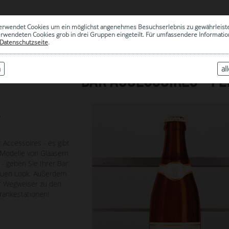
0
erwendet Cookies um ein möglichst angenehmes Besuchserlebnis zu gewährleist
|
ARCHIV
erwendeten Cookies grob in drei Gruppen eingeteilt. Für umfassendere Informat
Datenschutzseite
.
n
al
BAR ACCESSOIRES - F
5
 Accessoires - es gibt
Modelle von Gläasern
- geben Sie Ihrer Bar
neuen Look. Außerdem
r Wegweiser zu den
tränkestationen!