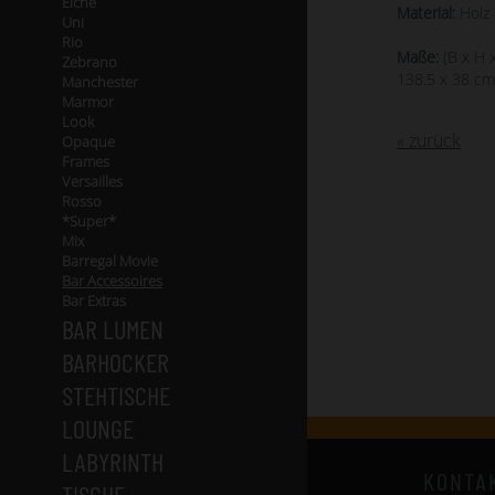
Eiche
Material:
Holz 
Uni
Rio
Maße:
(B x H x
Zebrano
138.5 x 38 cm
Manchester
Marmor
Look
« zurück
Opaque
Frames
Versailles
Rosso
*Super*
Mix
Barregal Movie
Bar Accessoires
Bar Extras
BAR LUMEN
BARHOCKER
STEHTISCHE
LOUNGE
LABYRINTH
KONTA
TISCHE