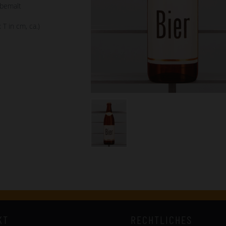
bemalt
 T in cm, ca.)
KT
RECHTLICHES