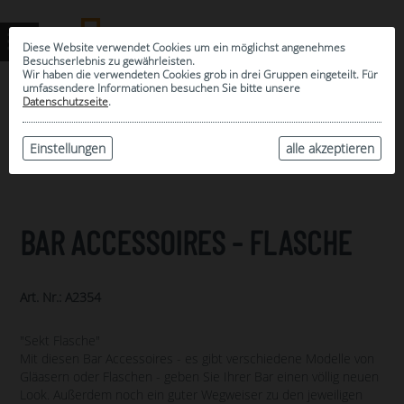
Diese Website verwendet Cookies um ein möglichst angenehmes
Besuchserlebnis zu gewährleisten.
Wir haben die verwendeten Cookies grob in drei Gruppen eingeteilt. Für
umfassendere Informationen besuchen Sie bitte unsere
0
Datenschutzseite
.
MEINE AUSWAHL
ARCHIV
Einstellungen
alle akzeptieren
BAR ACCESSOIRES - FLASCHE
Art. Nr.: A2354
"Sekt Flasche"
Mit diesen Bar Accessoires - es gibt verschiedene Modelle von
Gläasern oder Flaschen - geben Sie Ihrer Bar einen völlig neuen
Look. Außerdem noch ein guter Wegweiser zu den jeweiligen