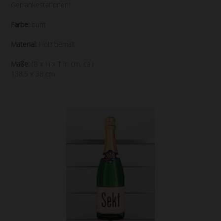
Getränkestationen!
Farbe:
bunt
Material:
Holz bemalt
Maße:
(B x H x T in cm, ca.)
138.5 x 38 cm