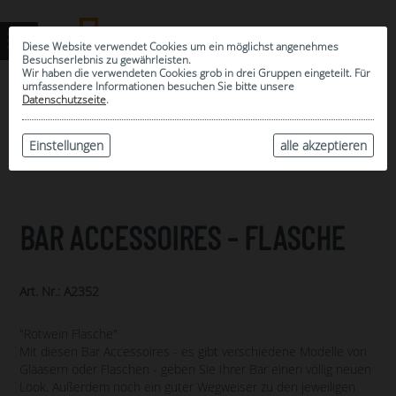
Diese Website verwendet Cookies um ein möglichst angenehmes
Besuchserlebnis zu gewährleisten.
Wir haben die verwendeten Cookies grob in drei Gruppen eingeteilt. Für
umfassendere Informationen besuchen Sie bitte unsere
0
Datenschutzseite
.
MEINE AUSWAHL
ARCHIV
Einstellungen
alle akzeptieren
BAR ACCESSOIRES - FLASCHE
Art. Nr.: A2352
"Rotwein Flasche"
Mit diesen Bar Accessoires - es gibt verschiedene Modelle von
Gläasern oder Flaschen - geben Sie Ihrer Bar einen völlig neuen
Look. Außerdem noch ein guter Wegweiser zu den jeweiligen