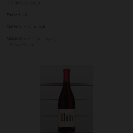
Getränkestationen!
Farbe:
bunt
Material:
Holz bemalt
Maße:
(B x H x T in cm, ca.)
138.5 x 38 cm