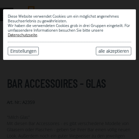
Diese Website verwendet Cookies um ein möglichst angenehmes
Besuchserlebnis zu gewährleisten.
Wir haben die verwendeten Cookies grob in drei Gruppen eingeteilt. Für
umfassendere Informationen besuchen Sie bitte unsere
0
Datenschutzseite
.
MEINE AUSWAHL
ARCHIV
Einstellungen
alle akzeptieren
BAR ACCESSOIRES - GLAS
Art. Nr.: A2359
"Milch Glas"
Mit diesen Bar Accessoires - es gibt verschiedene Modelle von
Gläasern oder Flaschen - geben Sie Ihrer Bar einen völlig neuen
Look. Außerdem noch ein guter Wegweiser zu den jeweiligen