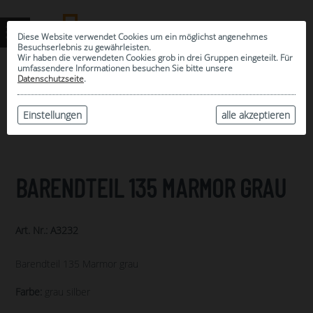
Diese Website verwendet Cookies um ein möglichst angenehmes
Besuchserlebnis zu gewährleisten.
Wir haben die verwendeten Cookies grob in drei Gruppen eingeteilt. Für
umfassendere Informationen besuchen Sie bitte unsere
0
Datenschutzseite
.
MEINE AUSWAHL
ARCHIV
Einstellungen
alle akzeptieren
BARENDTEIL 135 MARMOR GRAU
Art. Nr.: A3232
Barendteil 135 Marmor grau
Farbe:
grau silber