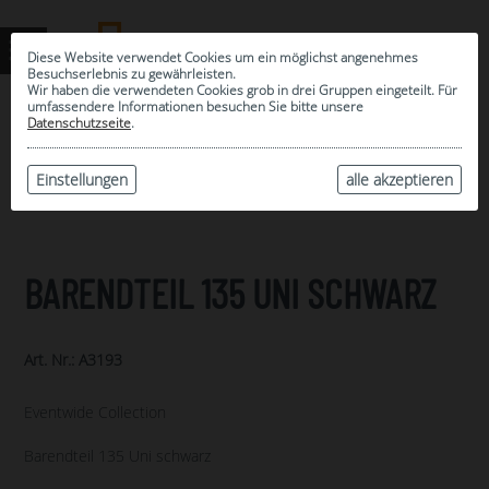
Diese Website verwendet Cookies um ein möglichst angenehmes
Besuchserlebnis zu gewährleisten.
Wir haben die verwendeten Cookies grob in drei Gruppen eingeteilt. Für
umfassendere Informationen besuchen Sie bitte unsere
0
Datenschutzseite
.
MEINE AUSWAHL
ARCHIV
Einstellungen
alle akzeptieren
BARENDTEIL 135 UNI SCHWARZ
Art. Nr.: A3193
Eventwide Collection
Barendteil 135 Uni schwarz