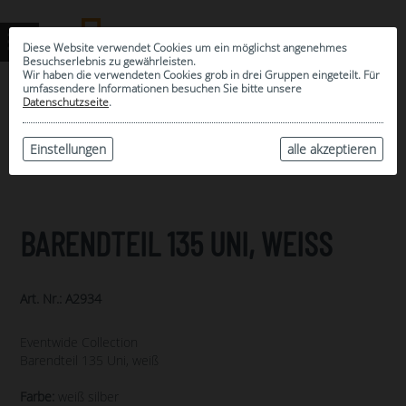
Diese Website verwendet Cookies um ein möglichst angenehmes
Besuchserlebnis zu gewährleisten.
Wir haben die verwendeten Cookies grob in drei Gruppen eingeteilt. Für
umfassendere Informationen besuchen Sie bitte unsere
0
Datenschutzseite
.
MEINE AUSWAHL
ARCHIV
Einstellungen
alle akzeptieren
BARENDTEIL 135 UNI, WEISS
Art. Nr.: A2934
Eventwide Collection
Barendteil 135 Uni, weiß
Farbe:
weiß silber