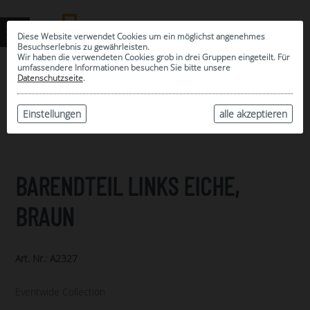
Diese Website verwendet Cookies um ein möglichst angenehmes
Besuchserlebnis zu gewährleisten.
Wir haben die verwendeten Cookies grob in drei Gruppen eingeteilt. Für
umfassendere Informationen besuchen Sie bitte unsere
0
Datenschutzseite
.
MEINE AUSWAHL
ARCHIV
Einstellungen
alle akzeptieren
BARENDTEIL LINKS EICHE,
BRAUN
Art. Nr.: A2327
Eventwide Collection