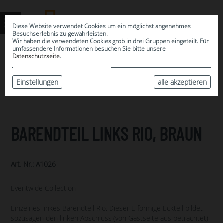
Diese Website verwendet Cookies um ein möglichst angenehmes
Besuchserlebnis zu gewährleisten.
Wir haben die verwendeten Cookies grob in drei Gruppen eingeteilt. Für
umfassendere Informationen besuchen Sie bitte unsere
0
Datenschutzseite
.
MEINE AUSWAHL
ARCHIV
Einstellungen
alle akzeptieren
BARENDTEIL LINKS RIO, BRAUN
Art. Nr.: A1026
Eventwide Collection
Einzelnes linkes Barendteil Rio. Dieser L-förmige Eckteil bildet
sozusagen den linken Abschluss (von Gastseite aus betrachtet)