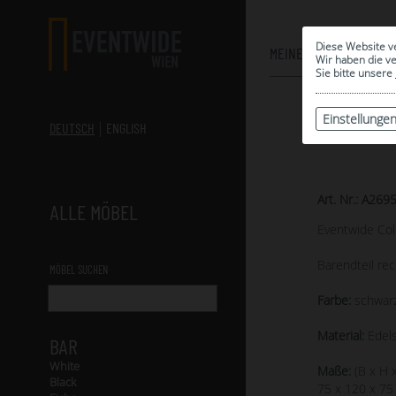
Diese Website v
MEINE AUSWAHL
Wir haben die v
Sie bitte unsere
Einstellunge
DEUTSCH
ENGLISH
Art. Nr.: A269
ALLE MÖBEL
Eventwide Col
Barendteil re
MÖBEL SUCHEN
Farbe:
schwarz
Material:
Edels
BAR
White
Maße:
(B x H x
Black
75 x 120 x 75