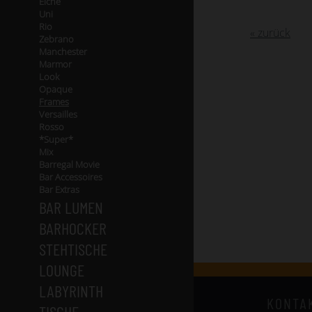
Eiche
Uni
Rio
« zurück
Zebrano
Manchester
Marmor
Look
Opaque
Frames
Versailles
Rosso
*Super*
Mix
Barregal Movie
Bar Accessoires
Bar Extras
BAR LUMEN
BARHOCKER
STEHTISCHE
LOUNGE
LABYRINTH
KONTA
TISCHE