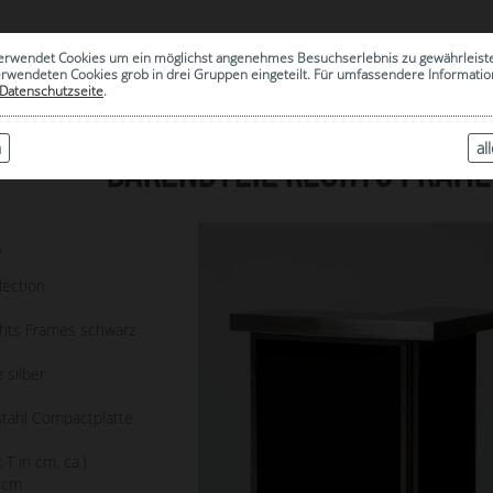
0
erwendet Cookies um ein möglichst angenehmes Besuchserlebnis zu gewährleist
|
ARCHIV
erwendeten Cookies grob in drei Gruppen eingeteilt. Für umfassendere Informat
Datenschutzseite
.
n
al
BARENDTEIL RECHTS FRAM
5
lection
chts Frames schwarz
 silber
tahl Compactplatte
 T in cm, ca.)
 cm