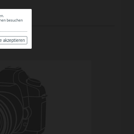
en.
ionen besuchen
le akzeptieren