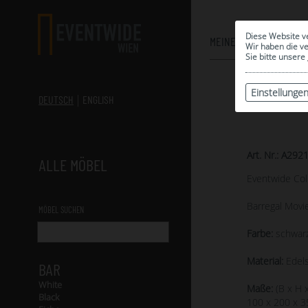
Diese Website v
MEINE AUSWAHL
Wir haben die v
Sie bitte unsere
Einstellunge
DEUTSCH
ENGLISH
Art. Nr.: A292
ALLE MÖBEL
Eventwide Col
Barregal Movi
MÖBEL SUCHEN
Farbe:
schwarz
Material:
Edels
BAR
White
Maße:
(B x H x
Black
100 x 200 x 