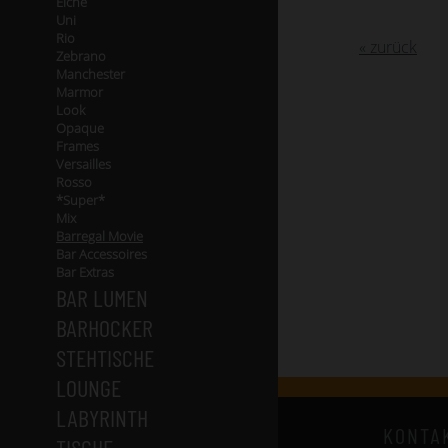
Eiche
Uni
Rio
« zurück
Zebrano
Manchester
Marmor
Look
Opaque
Frames
Versailles
Rosso
*Super*
Mix
Barregal Movie
Bar Accessoires
Bar Extras
BAR LUMEN
BARHOCKER
STEHTISCHE
LOUNGE
LABYRINTH
KONTA
TISCHE