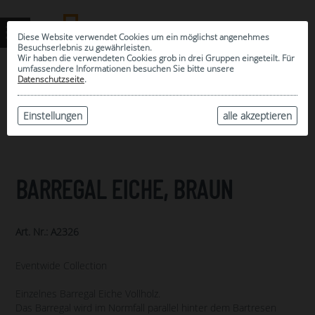
Diese Website verwendet Cookies um ein möglichst angenehmes
Besuchserlebnis zu gewährleisten.
Wir haben die verwendeten Cookies grob in drei Gruppen eingeteilt. Für
umfassendere Informationen besuchen Sie bitte unsere
0
Datenschutzseite
.
MEINE AUSWAHL
ARCHIV
Einstellungen
alle akzeptieren
BARREGAL EICHE, BRAUN
Art. Nr.: A2326
Eventwide Collection
Einzelnes Barregal Eiche Vollholz.
Das Barregal wird im Normfall parallel hinter dem Bartresen