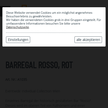
Diese Website verwendet Cookies um ein möglichst angenehmes
Besuchserlebnis zu gewährleisten.
Wir haben die verwendeten Cookies grob in drei Gruppen eingeteilt. Für
umfassendere Informationen besuchen Sie bitte unsere
0
Datenschutzseite
.
MEINE AUSWAHL
ARCHIV
Einstellungen
alle akzeptieren
BARREGAL ROSSO, ROT
Art. Nr.: A1035
Eventwide Individual Collection Wien
Einzelnes Barregal der historisch gestalteten Bar "Rosso".
Dieses wird im oberen Teil von Füllhörnern und einer