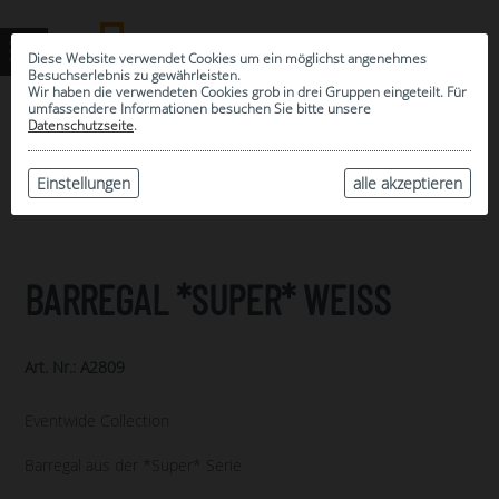
Diese Website verwendet Cookies um ein möglichst angenehmes
Besuchserlebnis zu gewährleisten.
Wir haben die verwendeten Cookies grob in drei Gruppen eingeteilt. Für
umfassendere Informationen besuchen Sie bitte unsere
0
Datenschutzseite
.
MEINE AUSWAHL
ARCHIV
Einstellungen
alle akzeptieren
BARREGAL *SUPER* WEISS
Art. Nr.: A2809
Eventwide Collection
Barregal aus der *Super* Serie