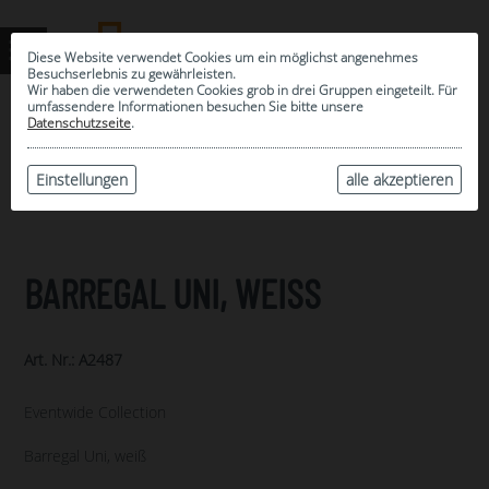
Diese Website verwendet Cookies um ein möglichst angenehmes
Besuchserlebnis zu gewährleisten.
Wir haben die verwendeten Cookies grob in drei Gruppen eingeteilt. Für
umfassendere Informationen besuchen Sie bitte unsere
0
Datenschutzseite
.
MEINE AUSWAHL
ARCHIV
Einstellungen
alle akzeptieren
BARREGAL UNI, WEISS
Art. Nr.: A2487
Eventwide Collection
Barregal Uni, weiß