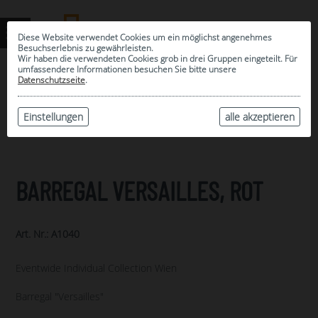
Diese Website verwendet Cookies um ein möglichst angenehmes
Besuchserlebnis zu gewährleisten.
Wir haben die verwendeten Cookies grob in drei Gruppen eingeteilt. Für
umfassendere Informationen besuchen Sie bitte unsere
0
Datenschutzseite
.
MEINE AUSWAHL
ARCHIV
Einstellungen
alle akzeptieren
BARREGAL VERSAILLES, ROT
Art. Nr.: A1040
Eventwide Individual Collection Wien
Barregal "Versailles"