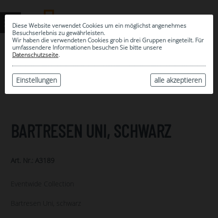
Diese Website verwendet Cookies um ein möglichst angenehmes
Besuchserlebnis zu gewährleisten.
Wir haben die verwendeten Cookies grob in drei Gruppen eingeteilt. Für
umfassendere Informationen besuchen Sie bitte unsere
0
Datenschutzseite
.
MEINE AUSWAHL
ARCHIV
Einstellungen
alle akzeptieren
BARTRESEN UNI, SCHWARZ
Art. Nr.: A3189
Eventwide Collection
Bartresen Uni, schwarz