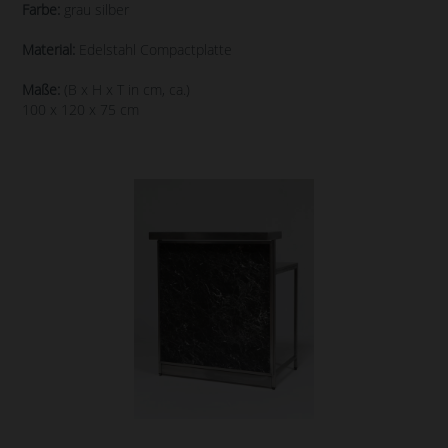
Farbe:
grau silber
Material:
Edelstahl Compactplatte
Maße:
(B x H x T in cm, ca.)
100 x 120 x 75 cm