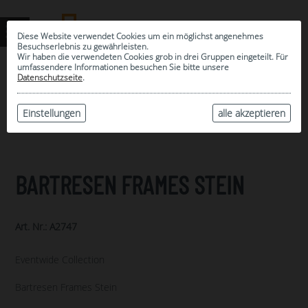
Diese Website verwendet Cookies um ein möglichst angenehmes
Besuchserlebnis zu gewährleisten.
Wir haben die verwendeten Cookies grob in drei Gruppen eingeteilt. Für
umfassendere Informationen besuchen Sie bitte unsere
0
Datenschutzseite
.
MEINE AUSWAHL
ARCHIV
Einstellungen
alle akzeptieren
BARTRESEN FRAMES STEIN
Art. Nr.: A2747
Eventwide Collection
Bartresen Frames Stein