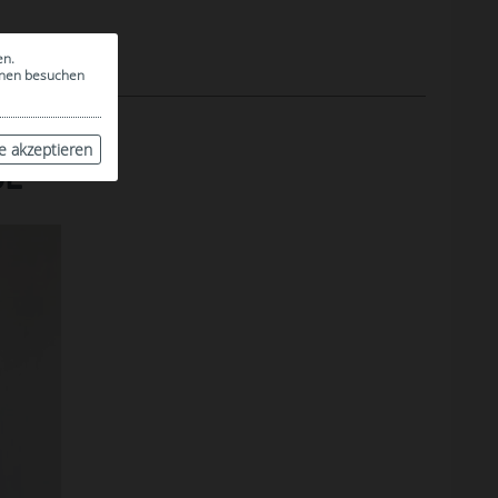
en.
ionen besuchen
le akzeptieren
UE