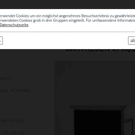
0
erwendet Cookies um ein möglichst angenehmes Besuchserlebnis zu gewährleist
|
ARCHIV
erwendeten Cookies grob in drei Gruppen eingeteilt. Für umfassendere Informat
Datenschutzseite
.
n
al
BARTRESEN OPAQ
6
elction
aque -schwarzes
z
tahl Plexiglas
 T in cm, ca.)