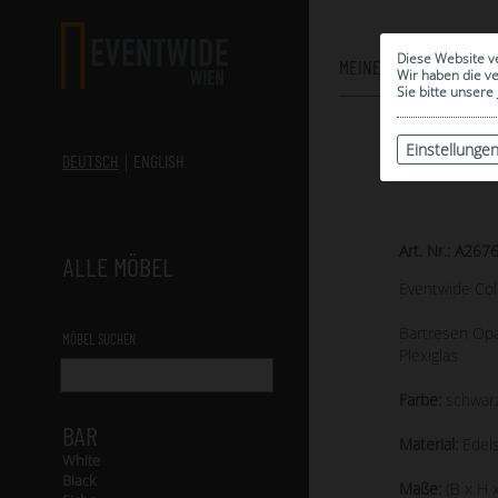
Diese Website v
MEINE AUSWAHL
Wir haben die v
Sie bitte unsere
Einstellunge
DEUTSCH
ENGLISH
Art. Nr.: A267
ALLE MÖBEL
Eventwide Col
Bartresen Op
MÖBEL SUCHEN
Plexiglas
Farbe:
schwar
BAR
Material:
Edels
White
Black
Maße:
(B x H x