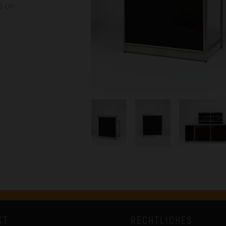
75 cm
KT
RECHTLICHES