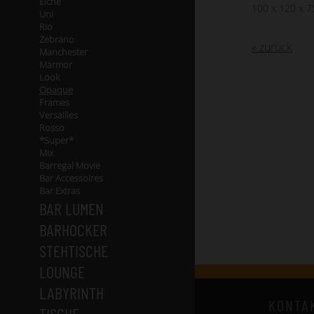
Eiche
100 x 120 x 
Uni
Rio
Zebrano
« zurück
Manchester
Marmor
Look
Opaque
Frames
Versailles
Rosso
*Super*
Mix
Barregal Movie
Bar Accessoires
Bar Extras
BAR LUMEN
BARHOCKER
STEHTISCHE
LOUNGE
LABYRINTH
KONTA
TISCHE