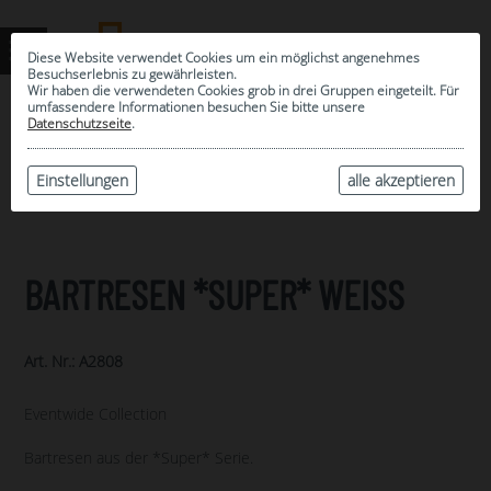
Diese Website verwendet Cookies um ein möglichst angenehmes
Besuchserlebnis zu gewährleisten.
Wir haben die verwendeten Cookies grob in drei Gruppen eingeteilt. Für
umfassendere Informationen besuchen Sie bitte unsere
0
Datenschutzseite
.
MEINE AUSWAHL
ARCHIV
Einstellungen
alle akzeptieren
BARTRESEN *SUPER* WEISS
Art. Nr.: A2808
Eventwide Collection
Bartresen aus der *Super* Serie.