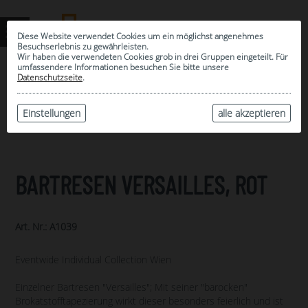
Diese Website verwendet Cookies um ein möglichst angenehmes
Besuchserlebnis zu gewährleisten.
Wir haben die verwendeten Cookies grob in drei Gruppen eingeteilt. Für
umfassendere Informationen besuchen Sie bitte unsere
0
Datenschutzseite
.
MEINE AUSWAHL
ARCHIV
Einstellungen
alle akzeptieren
BARTRESEN VERSAILLES, ROT
Art. Nr.: A1039
Eventwide Individual Collection Wien
Einzelner Bartresen "Versailles"; Mit seiner "barocken"
Brokatstofftapezierung wirkt dieser besonders feierlich und ist