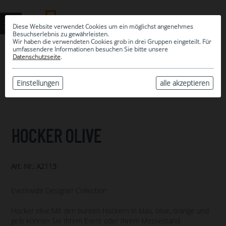
Diese Website verwendet Cookies um ein möglichst angenehmes
Besuchserlebnis zu gewährleisten.
Wir haben die verwendeten Cookies grob in drei Gruppen eingeteilt. Für
umfassendere Informationen besuchen Sie bitte unsere
0
Datenschutzseite
.
MEINE AUSWAHL
ARCHIV
Einstellungen
alle akzeptieren
HOCKER OLIVE
Art. Nr.: A2113
Eventwide Designer Collection
Hocker olive;Mit den bunten Hockern in blau, olive, orange und
gelb können Sie Ihrem Event oder Ihrem Messestand