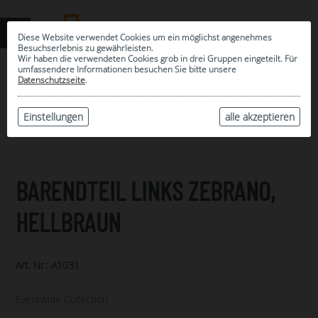
Diese Website verwendet Cookies um ein möglichst angenehmes
Besuchserlebnis zu gewährleisten.
Wir haben die verwendeten Cookies grob in drei Gruppen eingeteilt. Für
umfassendere Informationen besuchen Sie bitte unsere
0
Datenschutzseite
.
MEINE AUSWAHL
ARCHIV
Einstellungen
alle akzeptieren
BARENDTEIL LINKS ZEBRANO,
HELLBRAUN
Art. Nr.: A1031
Eventwide Collection