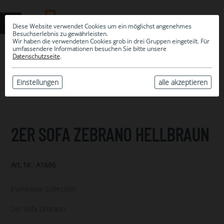
Diese Website verwendet Cookies um ein möglichst angenehmes
Besuchserlebnis zu gewährleisten.
Wir haben die verwendeten Cookies grob in drei Gruppen eingeteilt. Für
umfassendere Informationen besuchen Sie bitte unsere
0
Datenschutzseite
.
MEINE AUSWAHL
ARCHIV
Einstellungen
alle akzeptieren
2ER SOFA ZEBRANO HELLBRAUN
Art. Nr.: A1686
Eventwide Collection
2er Sofa Zebrano