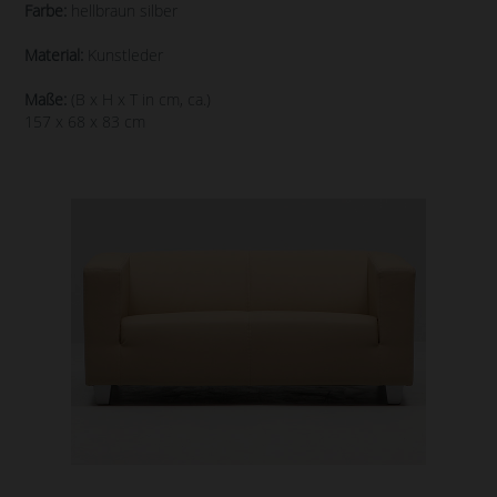
Farbe:
hellbraun silber
Material:
Kunstleder
Maße:
(B x H x T in cm, ca.)
157 x 68 x 83 cm