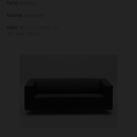
Farbe:
schwarz
Material:
Kunstleder
Maße:
(B x H x T in cm, ca.)
183 x 68 x 83 cm