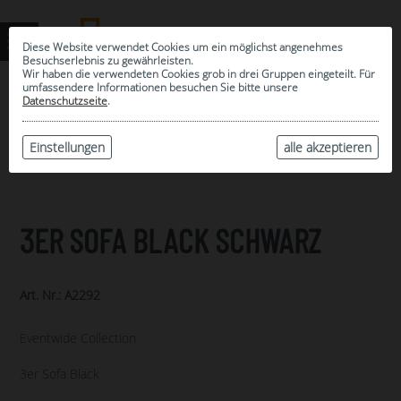
Diese Website verwendet Cookies um ein möglichst angenehmes
Besuchserlebnis zu gewährleisten.
Wir haben die verwendeten Cookies grob in drei Gruppen eingeteilt. Für
umfassendere Informationen besuchen Sie bitte unsere
0
Datenschutzseite
.
MEINE AUSWAHL
ARCHIV
Einstellungen
alle akzeptieren
3ER SOFA BLACK SCHWARZ
Art. Nr.: A2292
Eventwide Collection
3er Sofa Black