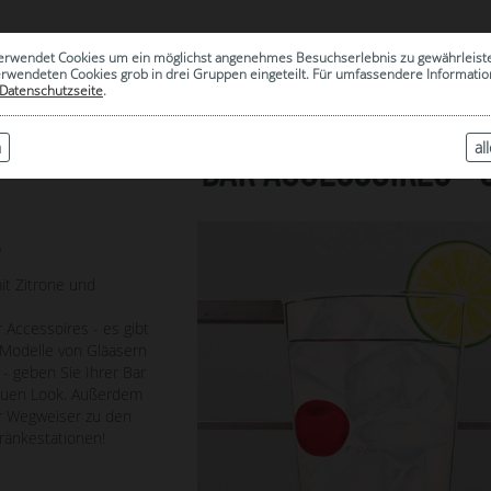
0
erwendet Cookies um ein möglichst angenehmes Besuchserlebnis zu gewährleist
|
ARCHIV
erwendeten Cookies grob in drei Gruppen eingeteilt. Für umfassendere Informat
Datenschutzseite
.
n
al
BAR ACCESSOIRES - 
3
it Zitrone und
 Accessoires - es gibt
Modelle von Gläasern
- geben Sie Ihrer Bar
neuen Look. Außerdem
r Wegweiser zu den
tränkestationen!