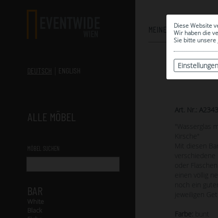
Diese Website v
MEINE AUSWAHL
Wir haben die v
Sie bitte unsere
Einstellunge
DEUTSCH
ENGLISH
Art. Nr.: A234
ALLE MÖBEL
"Wasserglas m
Kirsche"
Mit diesen Bar
MÖBEL SUCHEN
verschiedene 
oder Flaschen 
einen völlig 
noch ein gute
BAR
jeweiligen Ge
White
Black
Farbe:
bunt