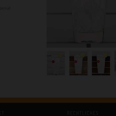
bemalt
KT
RECHTLICHES