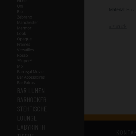
Eiche
Uni
Material:
Holz 
Rio
Zebrano
Manchester
« zurück
Marmor
Look
Opaque
Frames
Versailles
Rosso
*Super*
Mix
Barregal Movie
Bar Accessoires
Bar Extras
BAR LUMEN
BARHOCKER
STEHTISCHE
LOUNGE
LABYRINTH
KONTA
TISCHE