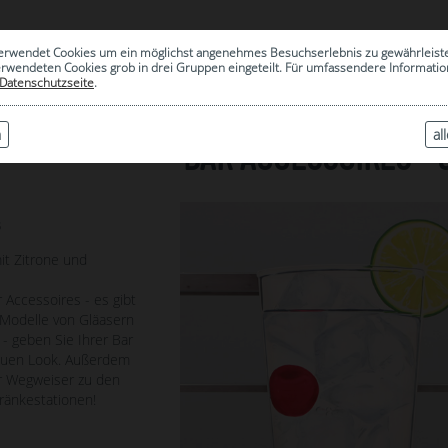
0
erwendet Cookies um ein möglichst angenehmes Besuchserlebnis zu gewährleist
|
ARCHIV
erwendeten Cookies grob in drei Gruppen eingeteilt. Für umfassendere Informat
Datenschutzseite
.
n
al
BAR ACCESSOIRES - 
3
it Zitrone und
 Accessoires - es gibt
Modelle von Gläasern
- geben Sie Ihrer Bar
neuen Look. Außerdem
r Wegweiser zu den
tränkestationen!