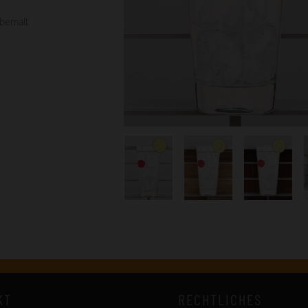
bemalt
KT
RECHTLICHES