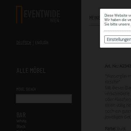
Diese Website v
MEINE AUSWAHL
Wir haben die v
Sie bitte unsere
Einstellunge
DEUTSCH
ENGLISH
Art. Nr.: A234
ALLE MÖBEL
"Wasserglas m
Kirsche"
Mit diesen Bar
MÖBEL SUCHEN
verschiedene 
oder Flaschen 
einen völlig 
noch ein gute
BAR
jeweiligen Ge
White
Black
Farbe:
bunt