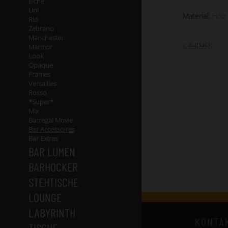
Eiche
Uni
Material:
Holz 
Rio
Zebrano
Manchester
« zurück
Marmor
Look
Opaque
Frames
Versailles
Rosso
*Super*
Mix
Barregal Movie
Bar Accessoires
Bar Extras
BAR LUMEN
BARHOCKER
STEHTISCHE
LOUNGE
LABYRINTH
KONTA
TISCHE