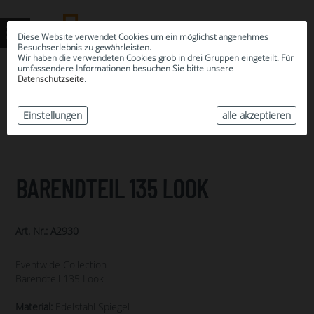
Diese Website verwendet Cookies um ein möglichst angenehmes
Besuchserlebnis zu gewährleisten.
Wir haben die verwendeten Cookies grob in drei Gruppen eingeteilt. Für
umfassendere Informationen besuchen Sie bitte unsere
0
Datenschutzseite
.
MEINE AUSWAHL
ARCHIV
Einstellungen
alle akzeptieren
BARENDTEIL 135 LOOK
Art. Nr.: A2930
Eventwide Collection
Barendteil 135 Look
Material:
Edelstahl Spiegel