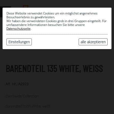
Diese Website verwendet Cookies um ein möglichst angenehmes
Besuchserlebnis zu gewährleisten.
Wir haben die verwendeten Cookies grob in drei Gruppen eingeteilt. Für
umfassendere Informationen besuchen Sie bitte unsere
0
Datenschutzseite
.
MEINE AUSWAHL
ARCHIV
Einstellungen
alle akzeptieren
BARENDTEIL 135 WHITE, WEISS
Art. Nr.: A2923
Eventwide Collection
Barendteil 135° White, weiß