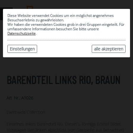
Diese Website verwendet Cookies um ein möglichst angenehmes
Besuchserlebnis zu gewährleisten.
Wir haben die verwendeten Cookies grob in drei Gruppen eingeteilt. Für
umfassendere Informationen besuchen Sie bitte unsere
0
Datenschutzseite
.
MEINE AUSWAHL
ARCHIV
Einstellungen
alle akzeptieren
BARENDTEIL LINKS RIO, BRAUN
Art. Nr.: A1026
Eventwide Collection
Einzelnes linkes Barendteil Rio. Dieser L-förmige Eckteil bildet
sozusagen den linken Abschluss (von Gastseite aus betrachtet)