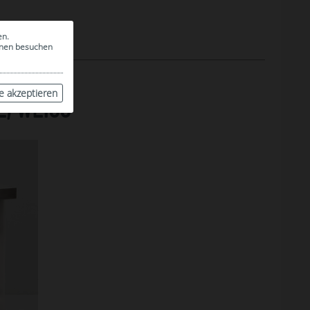
en.
ionen besuchen
le akzeptieren
, WEISS