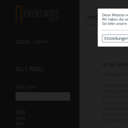
Diese Website v
MEINE AUSWAHL
Wir haben die v
Sie bitte unsere
Einstellunge
DEUTSCH
ENGLISH
Art. Nr.: A101
ALLE MÖBEL
Eventwide Col
Linkes Barendt
MÖBEL SUCHEN
förmige Eckte
linken Abschl
betrachtet) ei
Gleichzeitig k
BAR
dafür verwend
White
Bar "ums Eck"
Black