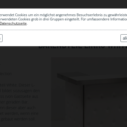
0
erwendet Cookies um ein möglichst angenehmes Besuchserlebnis zu gewährleist
|
ARCHIV
erwendeten Cookies grob in drei Gruppen eingeteilt. Für umfassendere Informat
Datenschutzseite
.
n
al
BARENDTEIL LINKS WHITE
4
lection
eil White. Dieser L-
il bildet sozusagen den
uss (von Gastseite aus
ner geraden Bar.
ann dieser aber auch
et werden, wenn eine
 gebaut werden soll.