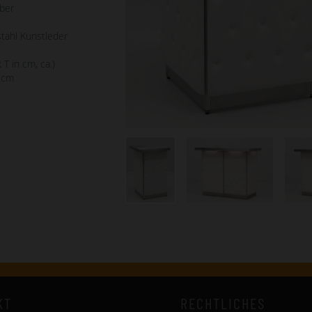
lber
tahl Kunstleder
 T in cm, ca.)
 cm
KT
RECHTLICHES