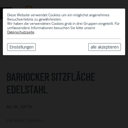
Diese Website verwendet Cookies um ein möglichst angenehmes
Besuchserlebnis zu gewährleisten.
Wir haben die verwendeten Cookies grob in drei Gruppen eingeteilt. Für
umfassendere Informationen besuchen Sie bitte unsere
0
Datenschutzseite
.
MEINE AUSWAHL
ARCHIV
Einstellungen
alle akzeptieren
BARHOCKER SITZFLÄCHE
EDELSTAHL
Art. Nr.: A3176
Eventwide Collection