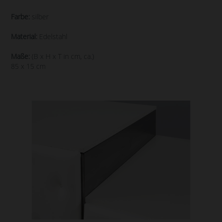
Farbe:
silber
Material:
Edelstahl
Maße:
(B x H x T in cm, ca.)
85 x 15 cm