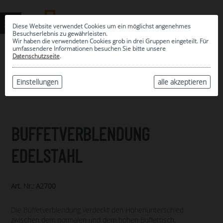
Diese Website verwendet Cookies um ein möglichst angenehmes
Besuchserlebnis zu gewährleisten.
Wir haben die verwendeten Cookies grob in drei Gruppen eingeteilt. Für
umfassendere Informationen besuchen Sie bitte unsere
0
Datenschutzseite
.
MEINE AUSWAHL
ARCHIV
Einstellungen
alle akzeptieren
BUFFETVERBLENDUNG
EDELSTAHL
Art. Nr.: A2700
Die Buffetverblendung verdeckt den Höhenunterschied
zwischen dem normalen und dem hohen Buffettisch.