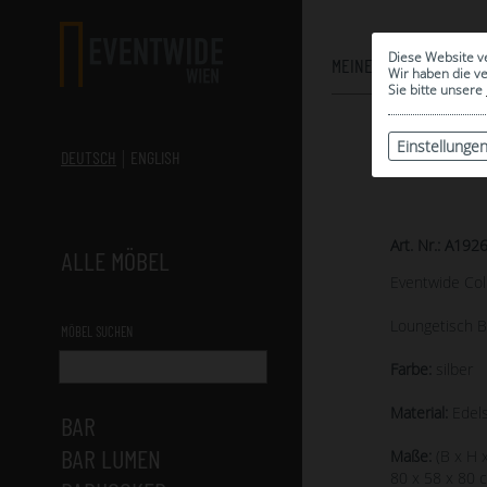
Diese Website v
MEINE AUSWAHL
Wir haben die v
Sie bitte unsere
Einstellunge
DEUTSCH
ENGLISH
Art. Nr.: A192
ALLE MÖBEL
Eventwide Col
Loungetisch B
MÖBEL SUCHEN
Farbe:
silber
Material:
Edels
BAR
BAR LUMEN
Maße:
(B x H x
80 x 58 x 80 