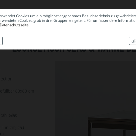
0
erwendet Cookies um ein möglichst angenehmes Besuchserlebnis zu gewährleist
|
ARCHIV
erwendeten Cookies grob in drei Gruppen eingeteilt. Für umfassendere Informat
Datenschutzseite
.
n
al
LOUNGETISCH GLAS & WANNE B
6
lection
efüllbar 80x80 cm
tahl Glas
 T in cm, ca.)
cm