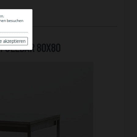
en.
ionen besuchen
le akzeptieren
EFÜLLBAR 80X80