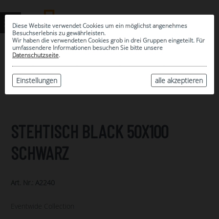
Diese Website verwendet Cookies um ein möglichst angenehmes
Besuchserlebnis zu gewährleisten.
Wir haben die verwendeten Cookies grob in drei Gruppen eingeteilt. Für
umfassendere Informationen besuchen Sie bitte unsere
0
Datenschutzseite
.
MEINE AUSWAHL
ARCHIV
Einstellungen
alle akzeptieren
STEHTISCH BLACK 50X100
SCHWARZ
Art. Nr.: A2240
Eventwide Collection