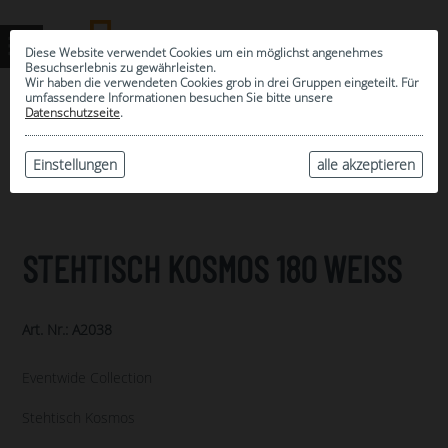
Diese Website verwendet Cookies um ein möglichst angenehmes
Besuchserlebnis zu gewährleisten.
Wir haben die verwendeten Cookies grob in drei Gruppen eingeteilt. Für
umfassendere Informationen besuchen Sie bitte unsere
0
Datenschutzseite
.
MEINE AUSWAHL
ARCHIV
Einstellungen
alle akzeptieren
STEHTISCH KOSMOS 180 WEISS
Art. Nr.: A2038
Eventwide Collection
Stehtisch Kosmos